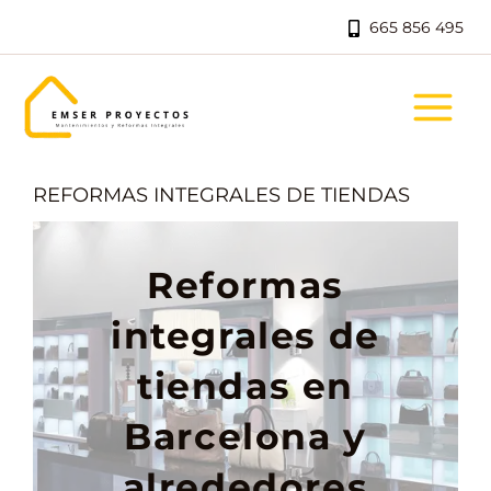
Ir
665 856 495
al
contenido
REFORMAS INTEGRALES DE TIENDAS
Reformas
integrales de
tiendas en
Barcelona y
alrededores