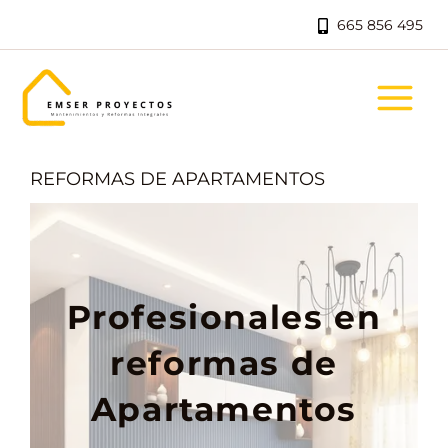
Ir
665 856 495
al
contenido
REFORMAS DE APARTAMENTOS
Profesionales en
reformas de
Apartamentos