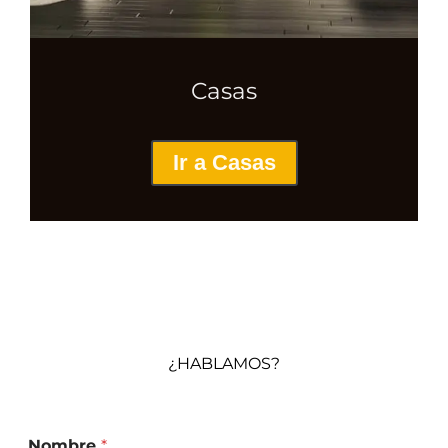
Casas
Ir a Casas
Habak
¿HABLAMOS?
Nombre
*